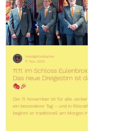
loestigeforsbacher
11. Nov. 2024
11.11. im Schloss Eulenbroich:
Das neue Dreigestirn ist da!
🎭🎉
Der 11. November ist für alle Jecken
ein besonderer Tag – und in Rösrath
beginnt er traditionell am Morgen im
wunderschönen Schloss...