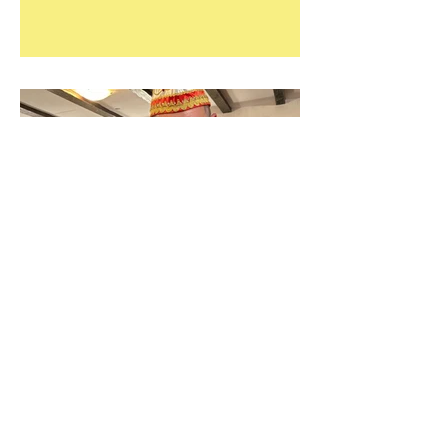
loestigeforsbacher
9. Nov. 2024
Feier zum 11.11. im
Altvolberger Hof: Ein
gelungener Start in die