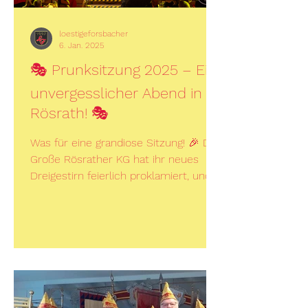
loestigeforsbacher
6. Jan. 2025
🎭 Prunksitzung 2025 – Ein
unvergesslicher Abend in
Rösrath! 🎭
Was für eine grandiose Sitzung! 🎉 Die
Große Rösrather KG hat ihr neues
Dreigestirn feierlich proklamiert, und
wir, die Löstigen...