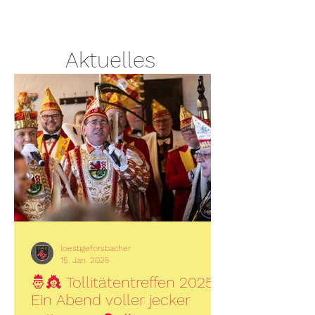
Aktuelles
loestigeforsbacher
15. Jan. 2025
🤴👸 Tollitätentreffen 2025 –
Ein Abend voller jecker