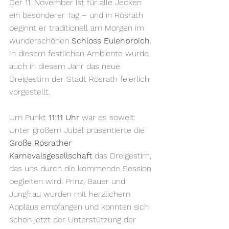
Der 11. November ist für alle Jecken 
ein besonderer Tag – und in Rösrath 
beginnt er traditionell am Morgen im 
wunderschönen 
Schloss Eulenbroich
. 
In diesem festlichen Ambiente wurde 
auch in diesem Jahr das neue 
Dreigestirn der Stadt Rösrath feierlich 
vorgestellt.
Um Punkt 
11:11 Uhr
 war es soweit: 
Unter großem Jubel präsentierte die 
Große Rösrather 
Karnevalsgesellschaft
 das Dreigestirn, 
das uns durch die kommende Session 
begleiten wird. Prinz, Bauer und 
Jungfrau wurden mit herzlichem 
Applaus empfangen und konnten sich 
schon jetzt der Unterstützung der 