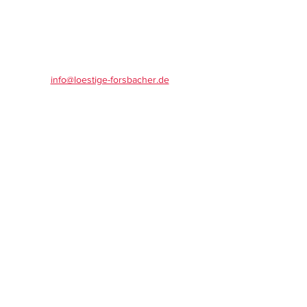
info@loestige-forsbacher.de
Spendenkonto:
Kreissparkasse Köln
IBAN: DE16
3705 0299 0375 5520
18
VR-Bank Bergisch Gladbach
IBAN: DE28
3706 2600 1102 3791
19
Mitglied im Karnevalskomitee Rösrath
Impressum