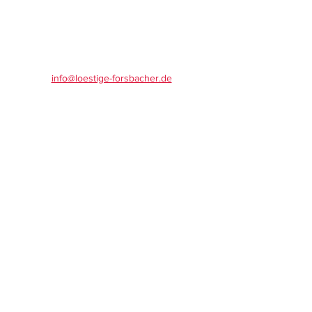
info@loestige-forsbacher.de
Spendenkonto:
Kreissparkasse Köln
IBAN: DE16
3705 0299 0375 5520
18
VR-Bank Bergisch Gladbach
IBAN: DE28
3706 2600 1102 3791
19
Mitglied im Karnevalskomitee Rösrath
Impressum