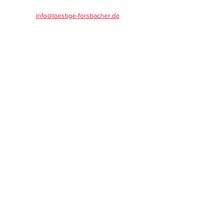
info@loestige-forsbacher.de
Spendenkonto:
Kreissparkasse Köln
IBAN: DE16
3705 0299 0375 5520
18
VR-Bank Bergisch Gladbach
IBAN: DE28
3706 2600 1102 3791
19
Mitglied im Karnevalskomitee Rösrath
Impressum
Datenschutz
©2023 Löstige Forsbacher